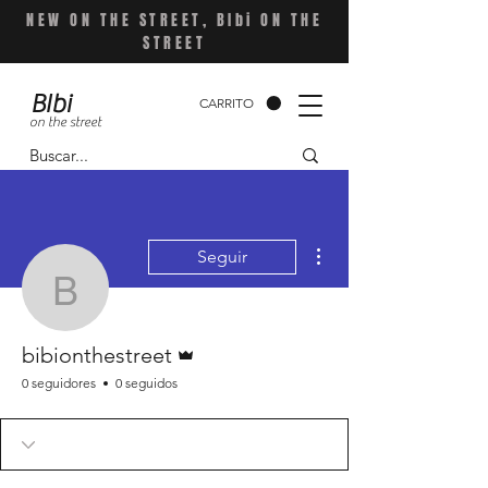
NEW ON THE STREET, BIbi ON THE
STREET
BIbi
CARRITO
on the street
Más acciones
Seguir
bibionthestreet
Administrador
bibionthestreet
0 seguidores
0 seguidos